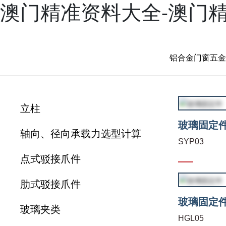
澳门精准资料大全-澳门
产品
案例
新闻
服务
兴三星学院
关于兴三
铝合金门窗五金
立柱
玻璃固定
轴向、径向承载力选型计算
SYP03
点式驳接爪件
肋式驳接爪件
玻璃固定
玻璃夹类
HGL05