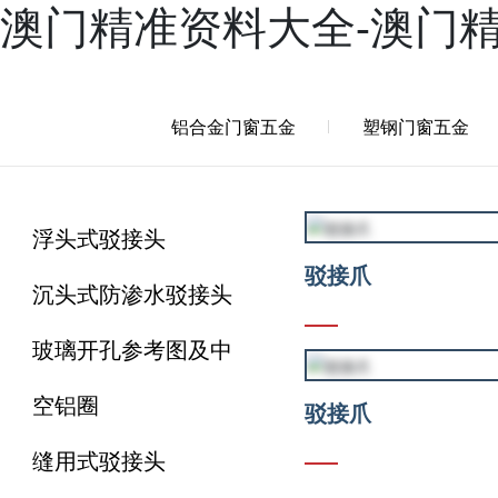
澳门精准资料大全-澳门
产品
案例
新闻
服务
兴三星学院
关于兴三星
铝合金门窗五金
塑钢门窗五金
浮头式驳接头
驳接爪
沉头式防渗水驳接头
玻璃开孔参考图及中
空铝圈
驳接爪
缝用式驳接头