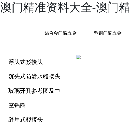
澳门精准资料大全-澳门
产品
案例
新闻
服务
兴三星学院
关于兴三星
铝合金门窗五金
塑钢门窗五金
浮头式驳接头
沉头式防渗水驳接头
玻璃开孔参考图及中
空铝圈
缝用式驳接头