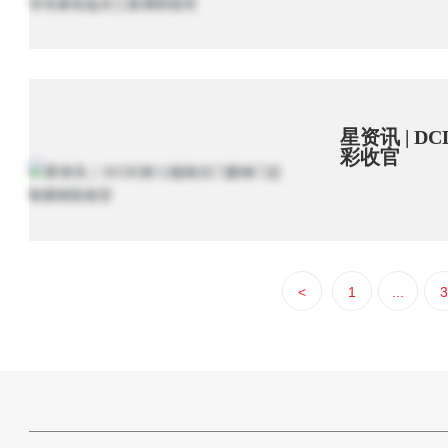
星资讯 | 
彩收官
<
1
...
3