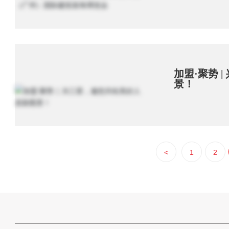
加盟·聚势 
景！
<
1
2