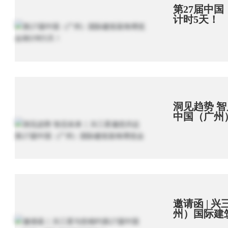
第27届中
计时5天！
洞见趋势 智
中国（广州
邀请函 | 
州）国际建